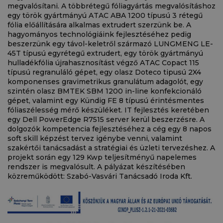
megvalósítani. A többrétegű fóliagyártás megvalósításhoz
egy török gyártmányú ATAC ABA 1200 típusú 3 rétegű
fólia előállítására alkalmas extrudert szerzünk be. A
hagyományos technológiáink fejlesztéséhez pedig
beszerzünk egy távol-keletről származó LUNGMENG LE-
45T típusú egyrétegű extrudert, egy török gyártmányú
hulladékfólia újrahasznosítást végző ATAC Copact 115
típusú regranuláló gépet, egy olasz Doteco tipusú 2X4
komponenses gravimetrikus granulátum adagolót, egy
szintén olasz BMTEK SBM 1200 in-line konfekcionáló
gépet, valamint egy Kündig FE 8 típusú érintésmentes
fóliaszélesség mérő készüléket. IT fejlesztés keretében
egy Dell PowerEdge R7515 server kerül beszerzésre. A
dolgozók kompetencia fejlesztéséhez a cég egy 8 napos
soft skill képzést tervez igénybe venni, valamint
szakértői tanácsadást a stratégiai és üzleti tervezéshez. A
projekt során egy 129 Kwp teljesítményű napelemes
rendszer is megvalósult. A pályázat készítésében
közreműködött: Szabó-Vasvári Tanácsadó Iroda Kft.