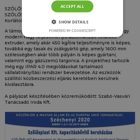
ACCEPT ALL
SZŐLŐSPLAST Kft. kapacitásbővítő beruházása
SZŐLŐSPLAST Kereskedelmi és Műanyagfeldolgozó
Korlátolt Felelősségű Társaság
SHOW DETAILS
POWERED BY COOKIESCRIPT
A támogatott projekt keretében beszerzésre kerül egy
modern nagy teljesítményű automatizált fóliafúvó
extruder, amely akár 450 kg/óra teljesítményre is képes,
továbbá egy tasak és zsákgyártó gép, amely 1600 mm
szélességben akár több pályán is képes gyártani,
valamint egy gázüzemű targonca. A projekthez tartozik
még egy IPAR 4.0 megoldásokat tartalmazó
vállalatirányítási rendszer bevezetése. Az eszközök
szállítói közbeszerzési eljárás keretében kerülnek
kiválasztásra.
A pályázat készítésében közreműködött: Szabó-Vasvári
Tanácsadó Iroda Kft.