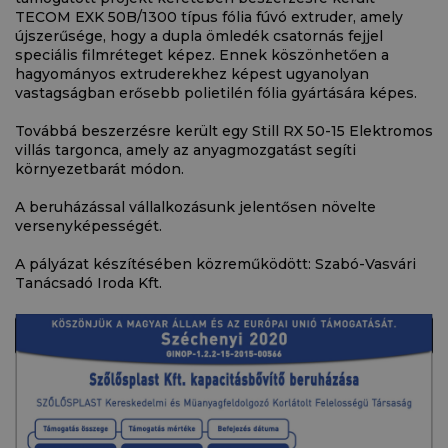
TECOM EXK 50B/1300 típus fólia fúvó extruder, amely
újszerűsége, hogy a dupla ömledék csatornás fejjel
speciális filmréteget képez. Ennek köszönhetően a
hagyományos extruderekhez képest ugyanolyan
vastagságban erősebb polietilén fólia gyártására képes.
Továbbá beszerzésre került egy Still RX 50-15 Elektromos
villás targonca, amely az anyagmozgatást segíti
környezetbarát módon.
A beruházással vállalkozásunk jelentősen növelte
versenyképességét.
A pályázat készítésében közreműködött: Szabó-Vasvári
Tanácsadó Iroda Kft.