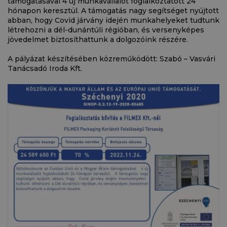
támogatásával 4 új munkavállalót foglalkoztatott 24
hónapon keresztül. A támogatás nagy segítséget nyújtott
abban, hogy Covid járvány idején munkahelyeket tudtunk
létrehozni a dél-dunántúli régióban, és versenyképes
jövedelmet biztosíthattunk a dolgozóink részére.
A pályázat készítésében közreműködött: Szabó – Vasvári
Tanácsadó Iroda Kft.