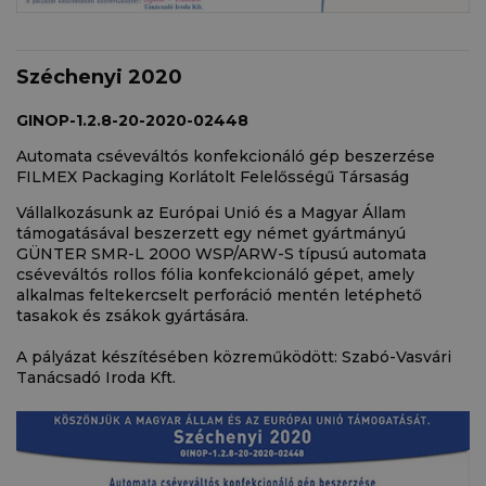
Széchenyi 2020
GINOP-1.2.8-20-2020-02448
Automata cséveváltós konfekcionáló gép beszerzése
FILMEX Packaging Korlátolt Felelősségű Társaság
Vállalkozásunk az Európai Unió és a Magyar Állam
támogatásával beszerzett egy német gyártmányú
GÜNTER SMR-L 2000 WSP/ARW-S típusú automata
cséveváltós rollos fólia konfekcionáló gépet, amely
alkalmas feltekercselt perforáció mentén letéphető
tasakok és zsákok gyártására.
A pályázat készítésében közreműködött: Szabó-Vasvári
Tanácsadó Iroda Kft.