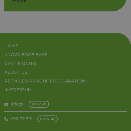
MORE
HOME
KNOWLEDGE BASE
CERTIFICATES
ABOUT US
RECYCLED PRODUCT DECLARATION
IMPRESSUM
info@filmex.hu
...
SHOW ME
+36 72 374 500
...
SHOW ME